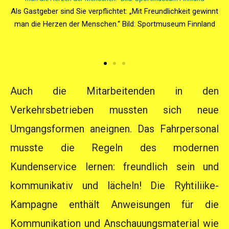
Als Gastgeber sind Sie verpflichtet: „Mit Freundlichkeit gewinnt
Als Gastgeber sind Sie verpflichtet: „Mit Freundlichkeit gewinnt
man die Herzen der Menschen.“ Bild: Sportmuseum Finnland
man die Herzen der Menschen.“ Bild: Sportmuseum Finnland
„Per Bahn zu den Olympischen Spielen“. Züge und
„Per Bahn zu den Olympischen Spielen“. Züge und
„Per Bahn zu den Olympischen Spielen“. Züge und
Straßenbahnen spielten bei der Austragung der Olympischen
Straßenbahnen spielten bei der Austragung der Olympischen
Straßenbahnen spielten bei der Austragung der Olympischen
Spiele eine große Rolle. Bild: Sportmuseum Finnland
Spiele eine große Rolle. Bild: Sportmuseum Finnland
Spiele eine große Rolle. Bild: Sportmuseum Finnland
Auch die Mitarbeitenden in den
Verkehrsbetrieben mussten sich neue
Umgangsformen aneignen. Das Fahrpersonal
musste die Regeln des modernen
Kundenservice lernen: freundlich sein und
kommunikativ und lächeln! Die Ryhtiliike-
Kampagne enthält Anweisungen für die
Kommunikation und Anschauungsmaterial wie