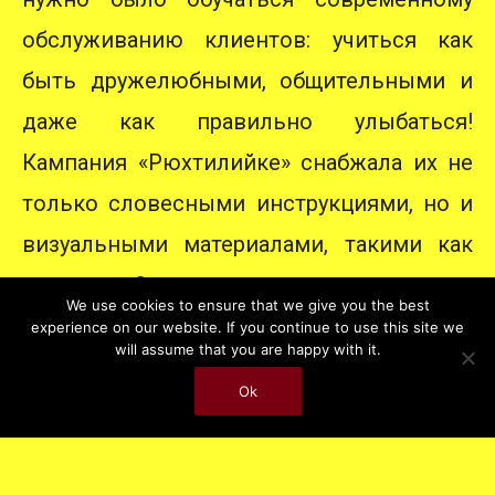
обслуживанию клиентов: учиться как
быть дружелюбными, общительными и
даже как правильно улыбаться!
Кампания «Рюхтилийке» снабжала их не
только словесными инструкциями, но и
визуальными материалами, такими как
плакаты. Эти плакаты размещались и
We use cookies to ensure that we give you the best
внутри железнодорожных станций, и в
experience on our website. If you continue to use this site we
will assume that you are happy with it.
движущихся поездах и трамваях.
Ok