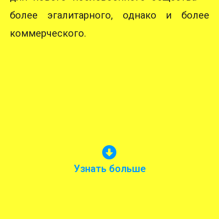
более эгалитарного, однако и более
коммерческого.
Трамвайного музея Хельсинки
Краткая история финских трамваев от
Узнать больше
Трамваи Финляндии