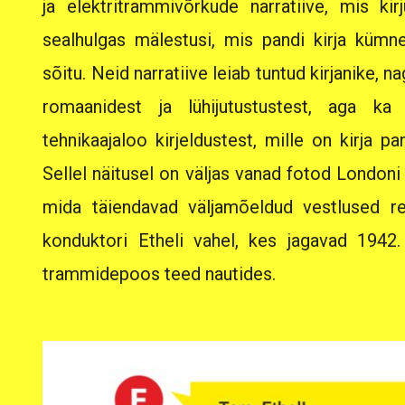
ja elektritrammivõrkude narratiive, mis kir
sealhulgas mälestusi, mis pandi kirja kümn
sõitu. Neid narratiive leiab tuntud kirjanike, n
romaanidest ja lühijutustustest, aga ka 
tehnikaajaloo kirjeldustest, mille on kirja p
Sellel näitusel on väljas vanad fotod London
mida täiendavad väljamõeldud vestlused re
konduktori Etheli vahel, kes jagavad 194
trammidepoos teed nautides.