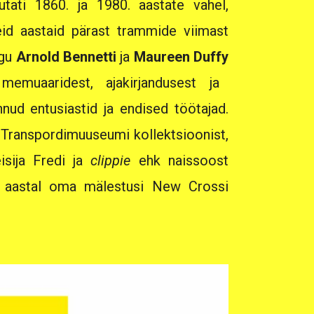
jutati 1860. ja 1980. aastate vahel,
eid aastaid pärast trammide viimast
agu
Arnold Bennetti
ja
Maureen Duffy
memuaaridest, ajakirjandusest ja
annud entusiastid ja endised töötajad.
i Transpordimuuseumi kollektsioonist,
isija Fredi ja
clippie
ehk naissoost
2. aastal oma mälestusi New Crossi