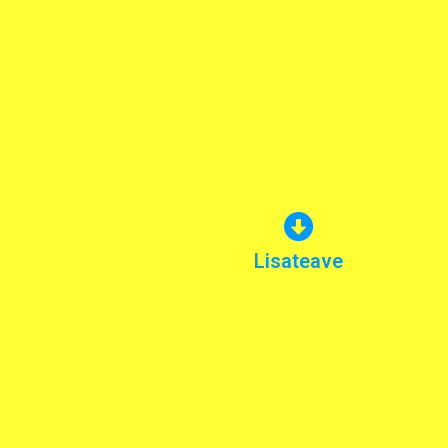
Londoni krahvkonnanõukogu trammiliinide
kes töötas esimese maailmasõja ajal
Naissoost trammikonduktor Florrie Wilso
Lisateave
Foto