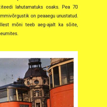
titeedi lahutamatuks osaks. Pea 70
ammivõrgustik on peaaegu unustatud.
illest mõni teeb aeg-ajalt ka sõite,
seumites.