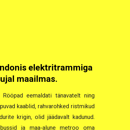
Londonis elektritrammiga
ujal maailmas.
d. Rööpad eemaldati tänavatelt ning
ppuvad kaablid, rahvarohked ristmikud
urite krigin, olid jäädavalt kadunud.
 bussid ja maa-alune metroo oma