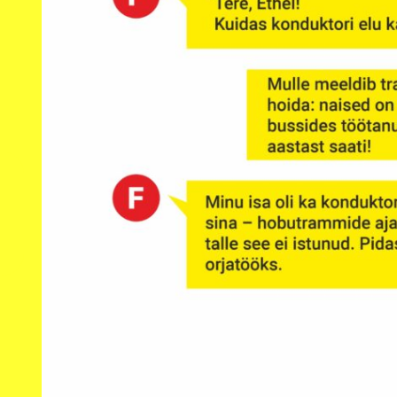
l.
n,