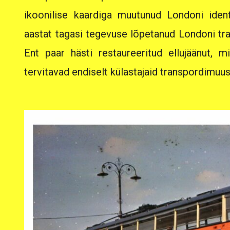
ikoonilise kaardiga muutunud Londoni iden
aastat tagasi tegevuse lõpetanud Londoni tr
Ent paar hästi restaureeritud ellujäänut, m
tervitavad endiselt külastajaid transpordimuu