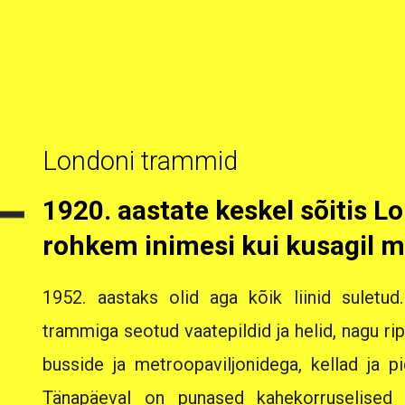
Londoni trammid
1920. aastate keskel sõitis 
rohkem inimesi kui kusagil m
1952. aastaks olid aga kõik liinid suletu
trammiga seotud vaatepildid ja helid, nagu ri
busside ja metroopaviljonidega, kellad ja pid
Tänapäeval on punased kahekorruselised