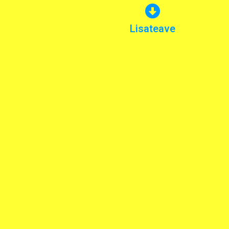
elektritrammiliinide sulgemisest 1952.
Dokumentaal Londoni
Lisateave
Lühifilm