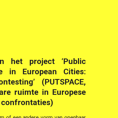
an het project ‘Public
e in European Cities:
Contesting’ (PUTSPACE,
are ruimte in Europese
 confrontaties)
ram of een andere vorm van openbaar