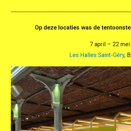
Op deze locaties was de tentoonste
7 april – 22 me
Les Halles Saint-Géry
, 