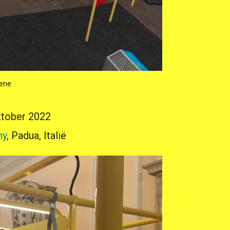
eene
ktober 2022
hy
, Padua, Italië