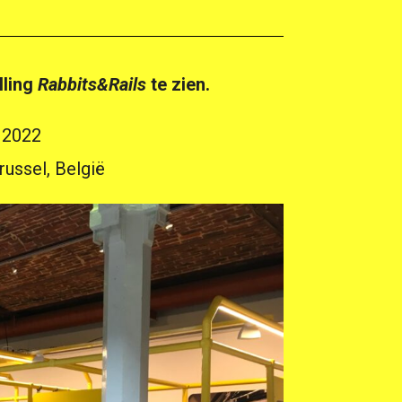
lling
Rabbits&Rails
te zien.
i 2022
Brussel, België